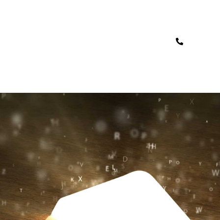
War´s