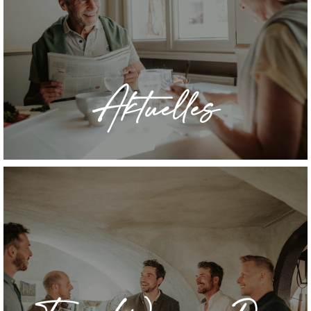
Aktuelle Information zu unserem Haus und
der Region.
Aktuelles
» Mehr erfahren
Fine Wine - Die
Dinnerweinprobe
Genießen Sie Ahr-Weine abgestimmt auf
ein 3- oder 4-Gang-Menü