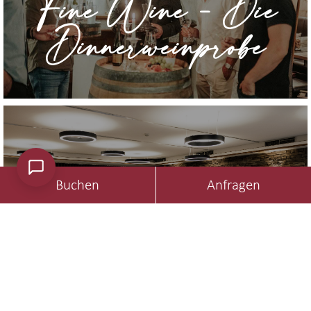
Fine Wine - Die
Dinnerweinprobe
» Mehr erfahren
Feste Feiern
Buchen
Anfragen
Stilvolles Ambiente für Ihre Feier im Hotel
Rodderhof.
Feste Feiern
» Mehr erfahren