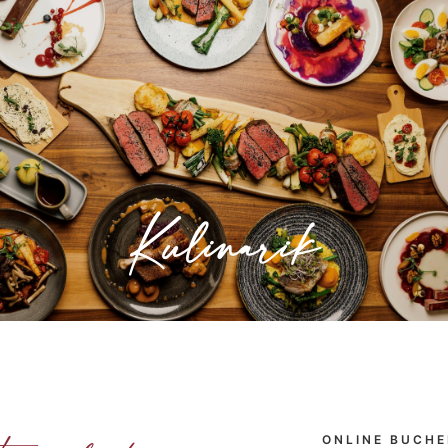
Kulinarik
Geselliges Miteinander, interessante
Gespräche und dazu eine gute Küche – das
ist unsere Kulinarik im RODDERHOF,
Kulinarik
» Mehr erfahren
ONLINE BUCH