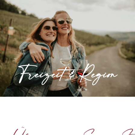
Freizeit & Region
Wunderschöne Landschaften und vielfältige
Freizeitangebote machen das Ahrtal zum
idealen Ausflugsziel.
Freizeit & Region
» Mehr erfahren