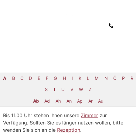
A
B
C
D
E
F
G
H
I
K
L
M
N
Ö
P
R
S
T
U
V
W
Z
Ab
Ad
Ah
An
Ap
Ar
Au
Bis 11.00 Uhr stehen Ihnen unsere
Zimmer
zur
Verfügung. Sollten Sie es länger nutzen wollen, bitte
wenden Sie sich an die
Rezeption
.