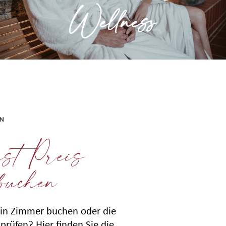
Wellness
» Mehr erfahren
EN
st Preis
buchen
in Zimmer buchen oder die
prüfen? Hier finden Sie die