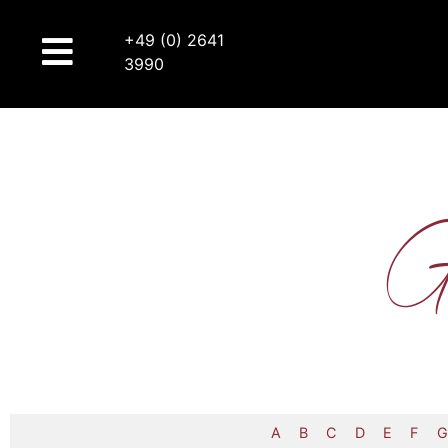
+49 (0) 2641
3990
G
A
B
C
D
E
F
G