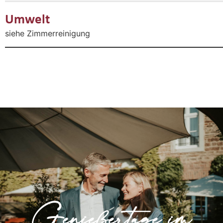
Umwelt
siehe Zimmerreinigung
Genießertage im
Ahrtal
Unseren Klassiker genießen im schönen
Genießertage im
Ahrtal.