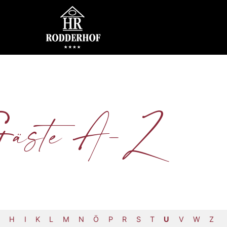
äste A-Z
H
I
K
L
M
N
Ö
P
R
S
T
U
V
W
Z