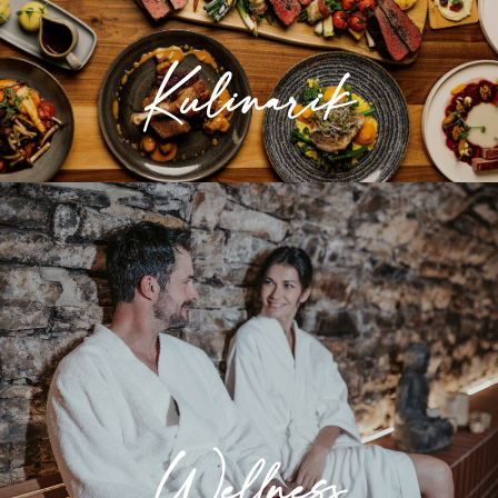
ist unsere Kulinarik im RODDERHOF,
Kulinarik
» Mehr erfahren
Wellness
Entspannung für Körper und Seele. Lassen
Sie sich in unserem Wellness- und
Saunabereich verwöhnen.
Wellness
» Mehr erfahren