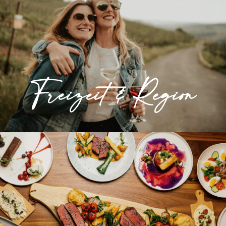
Wunderschöne Landschaften und vielfältige
Freizeitangebote machen das Ahrtal zum
idealen Ausflugsziel.
Freizeit & Region
» Mehr erfahren
Kulinarik
Geselliges Miteinander, interessante
Gespräche und dazu eine gute Küche – das