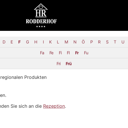
D
E
F
G
H
I
K
L
M
N
Ö
P
R
S
T
U
Fa
Fe
Fi
Fl
Fr
Fu
Fri
Frü
 regionalen Produkten
en.
den Sie sich an die
Rezeption
.