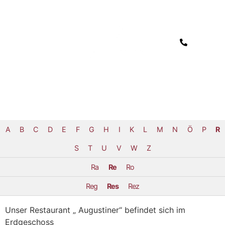
A
B
C
D
E
F
G
H
I
K
L
M
N
Ö
P
R
S
T
U
V
W
Z
Ra
Re
Ro
Reg
Res
Rez
Unser Restaurant „ Augustiner“ befindet sich im
Erdgeschoss