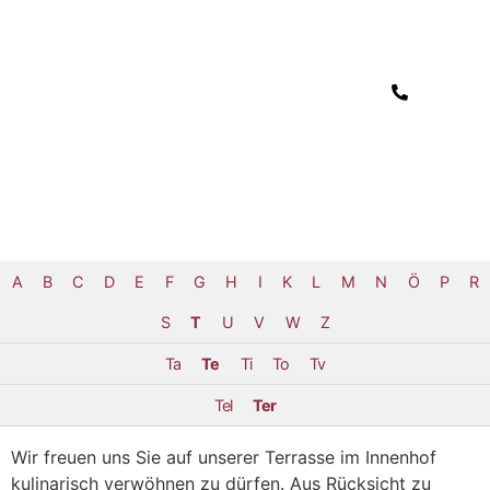
A
B
C
D
E
F
G
H
I
K
L
M
N
Ö
P
R
S
T
U
V
W
Z
Ta
Te
Ti
To
Tv
Tel
Ter
Wir freuen uns Sie auf unserer Terrasse im Innenhof
kulinarisch verwöhnen zu dürfen. Aus Rücksicht zu