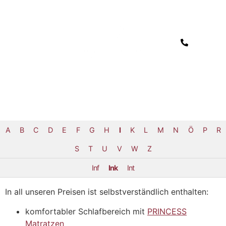
A
B
C
D
E
F
G
H
I
K
L
M
N
Ö
P
R
S
T
U
V
W
Z
Inf
Ink
Int
In all unseren Preisen ist selbstverständlich enthalten:
komfortabler Schlafbereich mit
PRINCESS
Matratzen