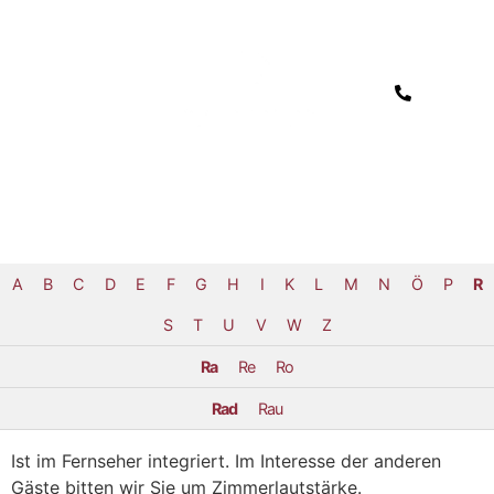
A
B
C
D
E
F
G
H
I
K
L
M
N
Ö
P
R
S
T
U
V
W
Z
Ra
Re
Ro
Rad
Rau
Ist im Fernseher integriert. Im Interesse der anderen
Gäste bitten wir Sie um Zimmerlautstärke.