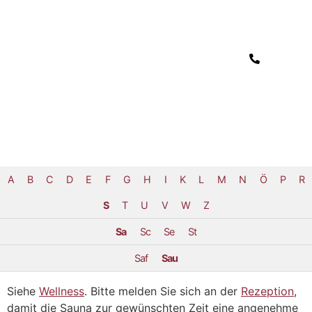
A
B
C
D
E
F
G
H
I
K
L
M
N
Ö
P
R
S
T
U
V
W
Z
Sa
Sc
Se
St
Saf
Sau
Siehe
Wellness
. Bitte melden Sie sich an der
Rezeption
,
damit die Sauna zur gewünschten Zeit eine angenehme