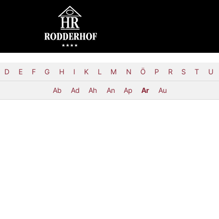
D
E
F
G
H
I
K
L
M
N
Ö
P
R
S
T
U
Ab
Ad
Ah
An
Ap
Ar
Au