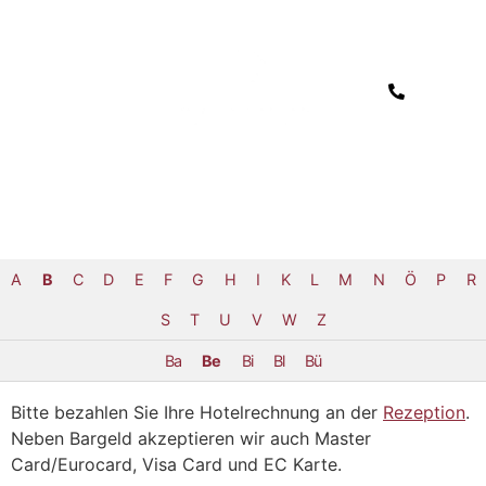
A
B
C
D
E
F
G
H
I
K
L
M
N
Ö
P
R
S
T
U
V
W
Z
Ba
Be
Bi
Bl
Bü
Bitte bezahlen Sie Ihre Hotelrechnung an der
Rezeption
.
Neben Bargeld akzeptieren wir auch Master
Card/Eurocard, Visa Card und EC Karte.