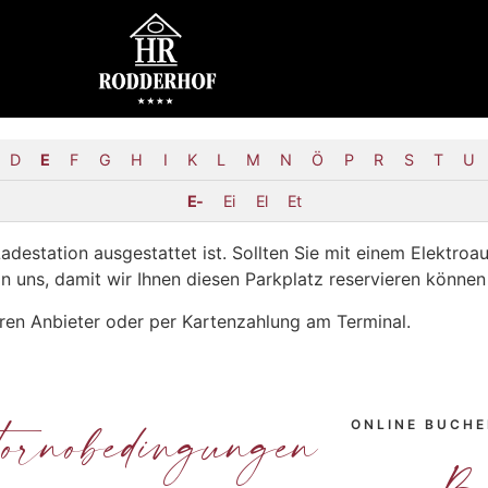
D
E
F
G
H
I
K
L
M
N
Ö
P
R
S
T
U
E-
Ei
El
Et
adestation ausgestattet ist. Sollten Sie mit einem Elektro
n uns, damit wir Ihnen diesen Parkplatz reservieren können
ren Anbieter oder per Kartenzahlung am Terminal.
ornobedingungen
ONLINE BUCH