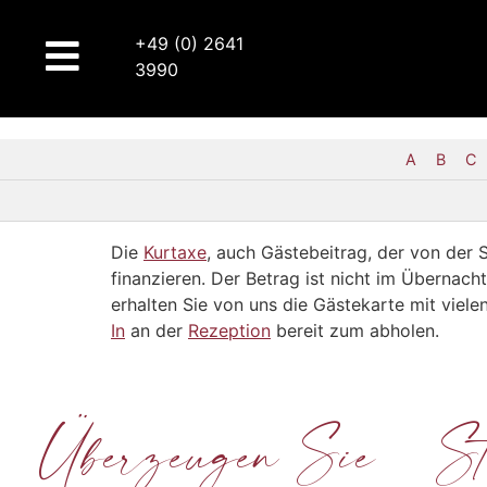
+49 (0) 2641
3990
A
B
C
Die
Kurtaxe
, auch Gästebeitrag, der von der 
finanzieren. Der Betrag ist nicht im Übernach
erhalten Sie von uns die Gästekarte mit viel
In
an der
Rezeption
bereit zum abholen.
Überzeugen Sie
St