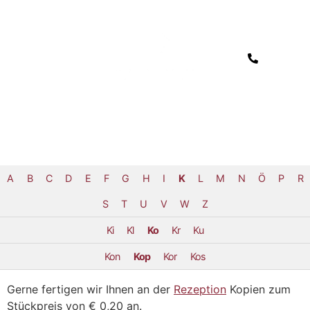
A
B
C
D
E
F
G
H
I
K
L
M
N
Ö
P
R
S
T
U
V
W
Z
Ki
Kl
Ko
Kr
Ku
Kon
Kop
Kor
Kos
Gerne fertigen wir Ihnen an der
Rezeption
Kopien zum
Stückpreis von € 0,20 an.