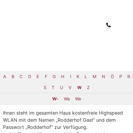
A
B
C
D
E
F
G
H
I
K
L
M
N
Ö
P
R
S
T
U
V
W
Z
W-
Wa
We
Ihnen steht im gesamten Haus kostenfreie Highspeed
WLAN mit dem Namen „Rodderhof Gast“ und dem
Passwort „Rodderhof“ zur Verfügung.