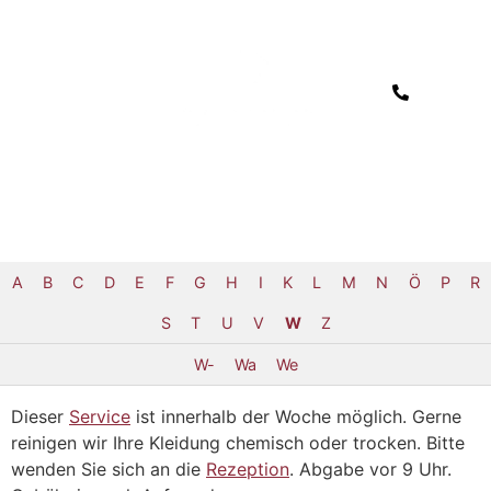
A
B
C
D
E
F
G
H
I
K
L
M
N
Ö
P
R
S
T
U
V
W
Z
W-
Wa
We
Dieser
Service
ist innerhalb der Woche möglich. Gerne
reinigen wir Ihre Kleidung chemisch oder trocken. Bitte
wenden Sie sich an die
Rezeption
. Abgabe vor 9 Uhr.