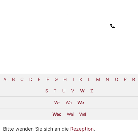
A
B
C
D
E
F
G
H
I
K
L
M
N
Ö
P
R
S
T
U
V
W
Z
W-
Wa
We
Wec
Wei
Wel
Bitte wenden Sie sich an die
Rezeption
.