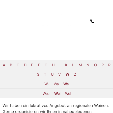
A
B
C
D
E
F
G
H
I
K
L
M
N
Ö
P
R
S
T
U
V
W
Z
W-
Wa
We
Wec
Wei
Wel
Wir haben ein lukratives Angebot an regionalen Weinen.
Gerne organisieren wir Ihnen in nahegelegenen