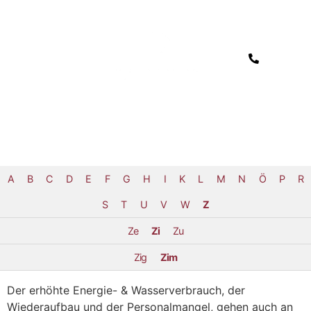
A
B
C
D
E
F
G
H
I
K
L
M
N
Ö
P
R
S
T
U
V
W
Z
Ze
Zi
Zu
Zig
Zim
Der erhöhte Energie- & Wasserverbrauch, der
Wiederaufbau und der Personalmangel, gehen auch an