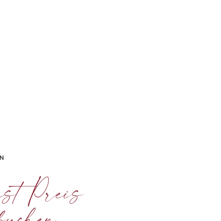
EN
st Preis
buchen