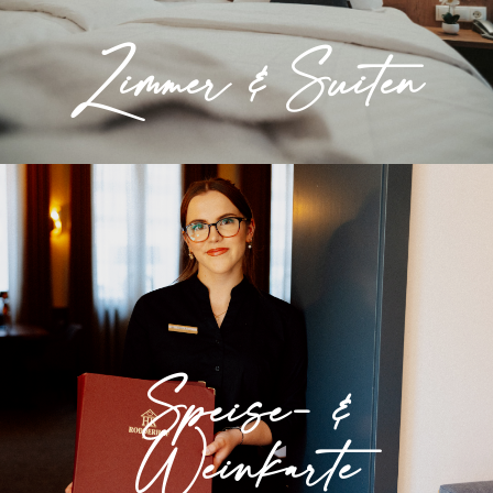
Zimmer & Suiten
» Mehr erfahren
Speise- &
Weinkarte
Aktuelle Informationen zu unserem
Speise- &
saisonalen Speisen- und Getränkeangebot.
Weinkarte
» Mehr erfahren