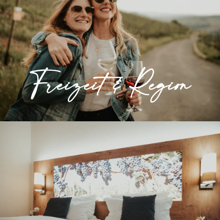
Wunderschöne Landschaften und vielfältige
Freizeitangebote machen das Ahrtal zum
idealen Ausflugsziel.
Freizeit & Region
» Mehr erfahren
Zimmer & Suiten
Wählen Sie zwischen 56 geschmackvoll
eingerichteten Doppel-, Einzelzimmern und
Suiten.