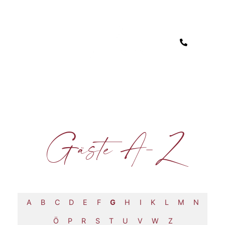
Gäste A-Z
A
B
C
D
E
F
G
H
I
K
L
M
N
Ö
P
R
S
T
U
V
W
Z