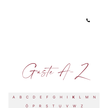
Gäste A-Z
A
B
C
D
E
F
G
H
I
K
L
M
N
Ö
P
R
S
T
U
V
W
Z