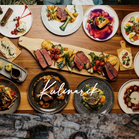
Kulinarik
Hier genießen sie unsere frische, regionale
Küche in behaglicher Atmosphäre.
Kulinarik
» Mehr erfahren
Wellness