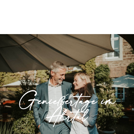
Genießertage im
Ahrtal
Unseren Klassiker genießen im schönen
Genießertage im
Ahrtal.
Ahrtal
» Mehr erfahren