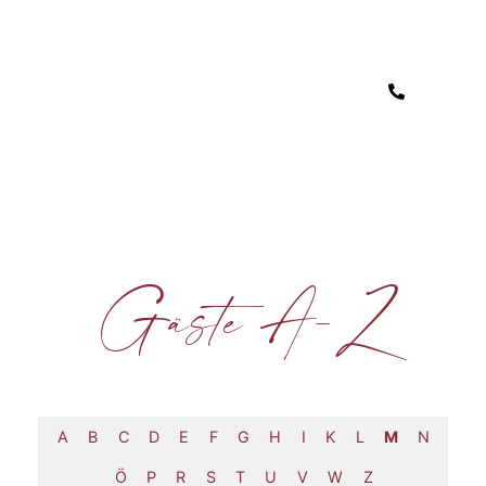
Gäste A-Z
A
B
C
D
E
F
G
H
I
K
L
M
N
Ö
P
R
S
T
U
V
W
Z