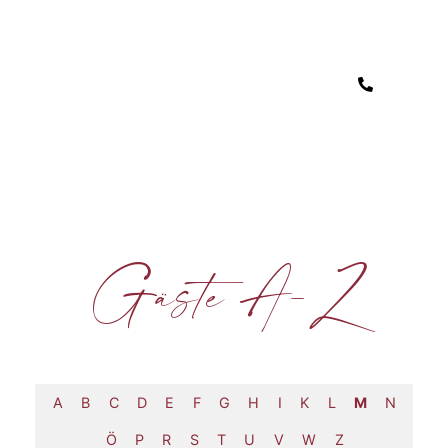
Gäste A-Z
A
B
C
D
E
F
G
H
I
K
L
M
N
Ö
P
R
S
T
U
V
W
Z