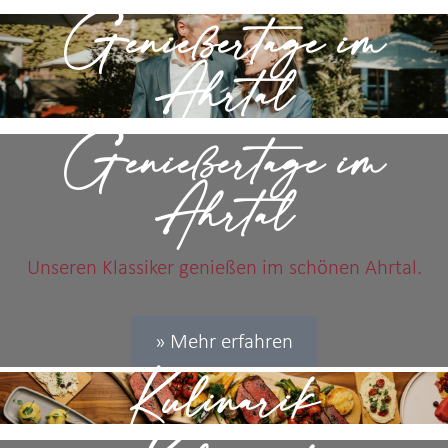
Genießertage im
Ahrtal
Genießertage im
Ahrtal
Unseren Klassiker genießen im schönen Ahrtal.
» Mehr erfahren
Kulinarik