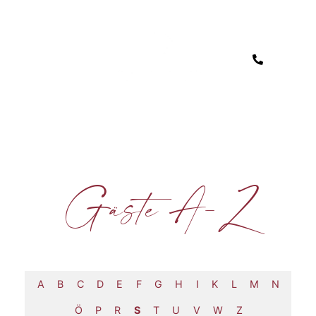
Gäste A-Z
A
B
C
D
E
F
G
H
I
K
L
M
N
Ö
P
R
S
T
U
V
W
Z