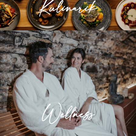
Kulinarik
» Mehr erfahren
Wellness
Entspannung für Körper und Seele. Lassen
Sie sich in unserem Wellness- und
Saunabereich verwöhnen.
Wellness
» Mehr erfahren