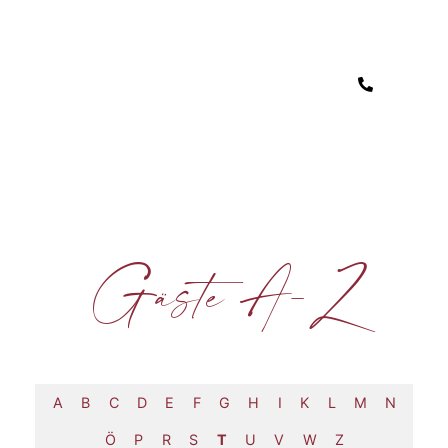
Gäste A-Z
A
B
C
D
E
F
G
H
I
K
L
M
N
Ö
P
R
S
T
U
V
W
Z