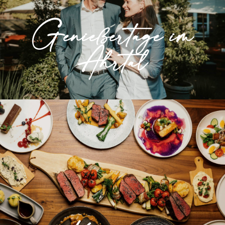
Unseren Klassiker genießen im schönen
Genießertage im
Ahrtal.
Ahrtal
» Mehr erfahren
Kulinarik
Hier genießen sie unsere frische, regionale
Küche in behaglicher Atmosphäre.