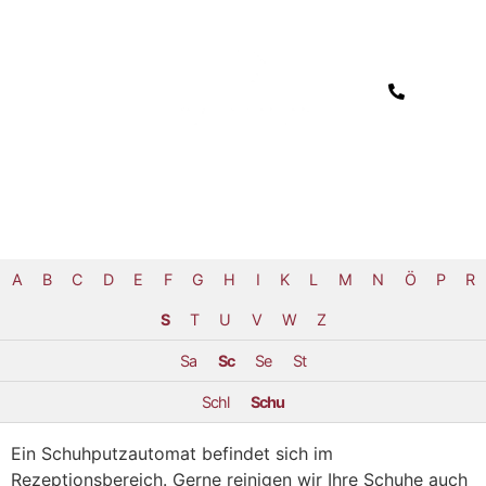
A
B
C
D
E
F
G
H
I
K
L
M
N
Ö
P
R
S
T
U
V
W
Z
Sa
Sc
Se
St
Schl
Schu
Ein Schuhputzautomat befindet sich im
Rezeptionsbereich. Gerne reinigen wir Ihre Schuhe auch