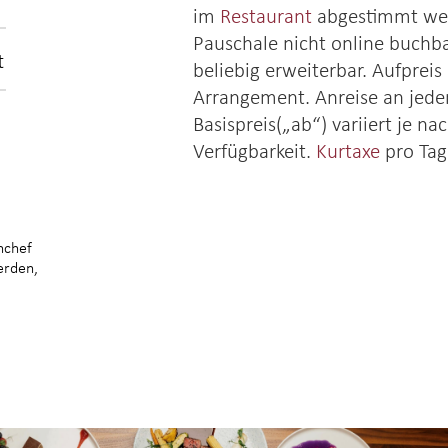
im
Restaurant
abgestimmt wer
Pauschale nicht online buchba
t
beliebig erweiterbar. Aufpreis
Arrangement. Anreise an jed
Basispreis(„ab“) variiert je n
Verfügbarkeit.
Kurtaxe
pro Tag
nchef
erden,