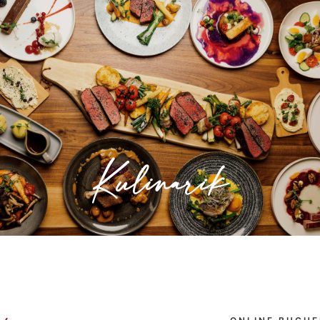
Kulinarik
Geselliges Miteinander, interessante
Gespräche und dazu eine gute Küche – das
ist unsere Kulinarik im RODDERHOF,
Kulinarik
» Mehr erfahren