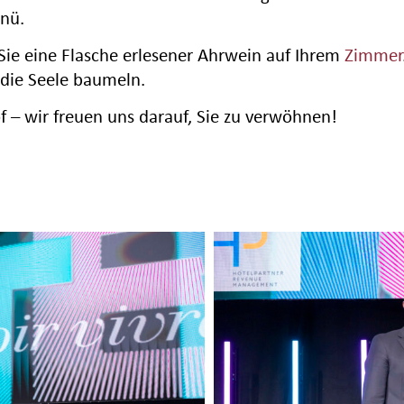
enü.
Sie eine Flasche erlesener Ahrwein auf Ihrem
Zimmer
 die Seele baumeln.
 – wir freuen uns darauf, Sie zu verwöhnen!