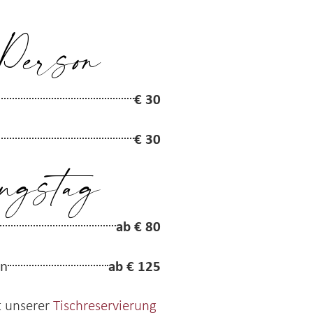
Person
€ 30
€ 30
ngstag
ab € 80
ab € 125
on
t unserer
Tischreservierung