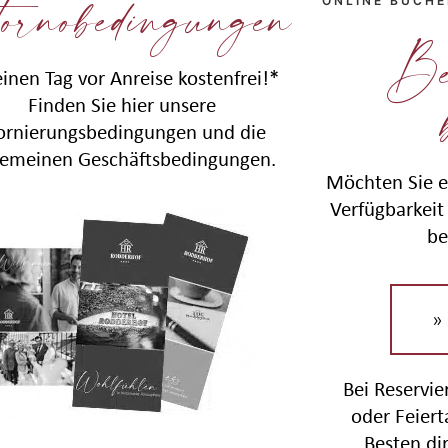
ornobedingungen
ONLINE BUCH
Be
einen Tag vor Anreise kostenfrei!*
Finden Sie hier unsere
ornierungsbedingungen und die
gemeinen Geschäftsbedingungen.
Möchten Sie e
Verfügbarkeit 
be
»
Bei Reservi
oder Feier
Besten di