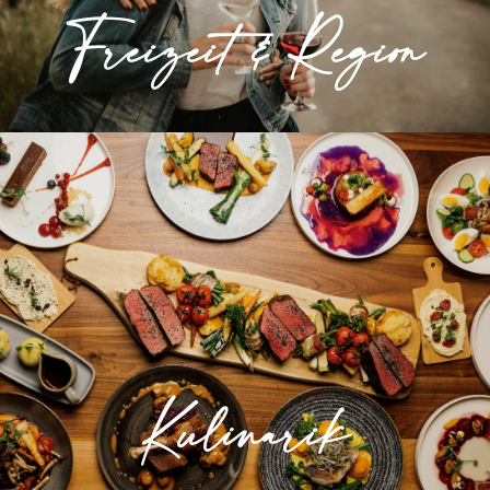
Freizeit & Region
» Mehr erfahren
Kulinarik
Hier genießen sie unsere frische, regionale
Küche in behaglicher Atmosphäre.
Kulinarik
» Mehr erfahren