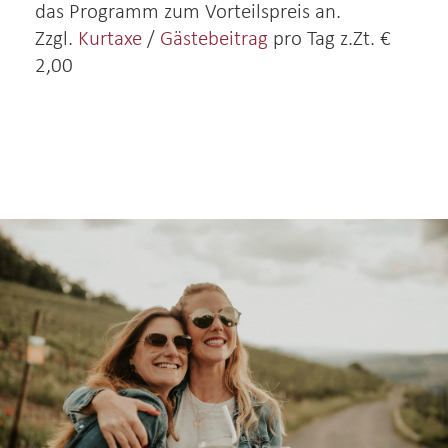
das Programm zum Vorteilspreis an.
Zzgl.
Kurtaxe
/
Gästebeitrag
pro Tag z.Zt. €
2,00
Freizeit & Region
Wunderschöne Landschaften und vielfältige
Freizeitangebote machen das Ahrtal zum
idealen Ausflugsziel.