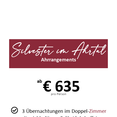
Silvester im Ahrtal
Ahrrangements
€ 635
ab
pro Person
3 Übernachtungen im Doppel-
Zimmer