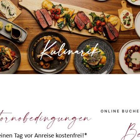
Hier genießen sie unsere frische, regionale
Küche in behaglicher Atmosphäre.
Kulinarik
» Mehr erfahren
ornobedingungen
ONLINE BUCH
Be
einen Tag vor Anreise kostenfrei!*