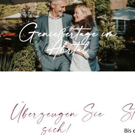
Ahrtal
Unseren Klassiker genießen im schönen
Genießertage im
Ahrtal.
Ahrtal
» Mehr erfahren
Überzeugen Sie
St
sich!
Bis 