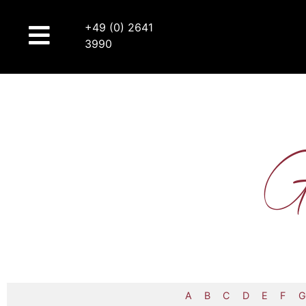
+49 (0) 2641
3990
G
A
B
C
D
E
F
G