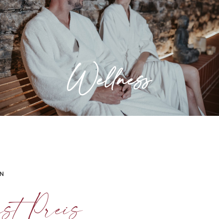
Entspannung für Körper und Seele. Lassen
Sie sich in unserem Wellness- und
Saunabereich verwöhnen.
Wellness
» Mehr erfahren
EN
st Preis