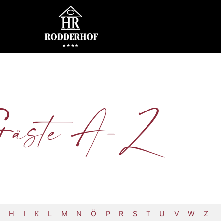
äste A-Z
H
I
K
L
M
N
Ö
P
R
S
T
U
V
W
Z