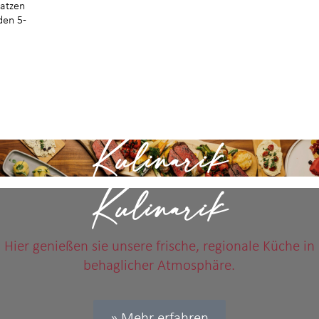
atzen
den 5-
Kulinarik
Kulinarik
Hier genießen sie unsere frische, regionale Küche in
behaglicher Atmosphäre.
» Mehr erfahren