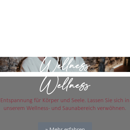
Wellness
Wellness
Entspannung für Körper und Seele. Lassen Sie sich in
unserem Wellness- und Saunabereich verwöhnen.
» Mehr erfahren