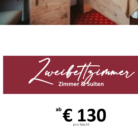
Zweibettzimmer
Zimmer & Suiten
€ 130
ab
pro Nacht