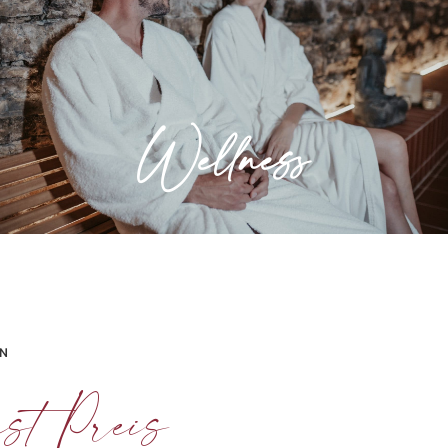
Entspannung für Körper und Seele. Lassen
Sie sich in unserem Wellness- und
Saunabereich verwöhnen.
Wellness
» Mehr erfahren
EN
st Preis