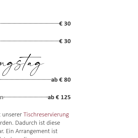
€ 30
€ 30
ngstag
ab € 80
ab € 125
on
t unserer
Tischreservierung
den. Dadurch ist diese
r. Ein Arrangement ist