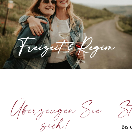
Wunderschöne Landschaften und vielfältige
Freizeitangebote machen das Ahrtal zum
idealen Ausflugsziel.
Freizeit & Region
» Mehr erfahren
Überzeugen Sie
St
sich!
Bis 