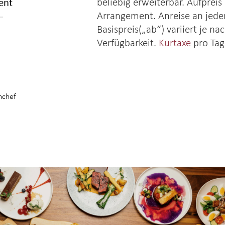
ent
beliebig erweiterbar. Aufpreis
Arrangement. Anreise an jed
Basispreis(„ab“) variiert je n
Verfügbarkeit.
Kurtaxe
pro Tag 
nchef
Kulinarik