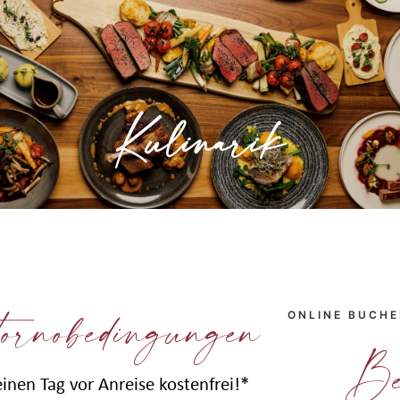
Geselliges Miteinander, interessante
Gespräche und dazu eine gute Küche – das
ist unsere Kulinarik im RODDERHOF,
Kulinarik
» Mehr erfahren
ornobedingungen
ONLINE BUCH
Be
einen Tag vor Anreise kostenfrei!*